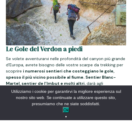
Le Gole del Verdon a piedi
Se volete avventurarvi nelle profondità del canyon più grande
d’Europa, avrete bisogno delle vostre scarpe da trekking per
scoprire
i numerosi sentieri che costeggiano le gole,
spesso il più vicino possibile al fiume. Sentier Blanc-
Martel, sentier de l’Imbut e molti altri.
darà agli
escursionisti la possibilità di conoscere da vicino questo sito
Utilizziamo i cookie per garantirvi la migliore esperienza sul
eccezionale.
nostro sito web. Se continuate a utilizzare questo sito,
presumiamo che ne siate soddisfatti.
È possibile conquistare il canyon con i vostri piccoli
Ok
avventurieri.
Alcuni sentieri di scoperta, a partire da Point
Sublime, richiedono meno di 2 ore di cammino e non sono
molto ripidi.