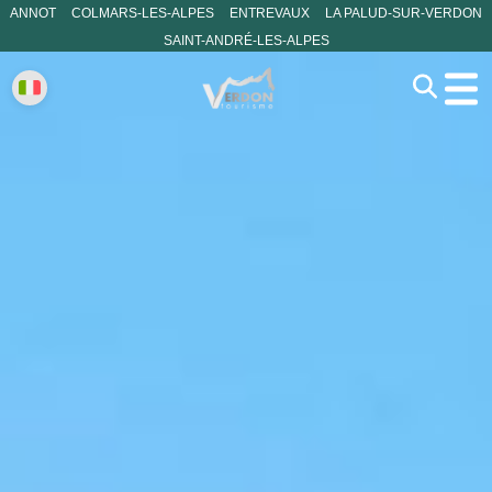
ANNOT
COLMARS-LES-ALPES
ENTREVAUX
LA PALUD-SUR-VERDON
SAINT-ANDRÉ-LES-ALPES