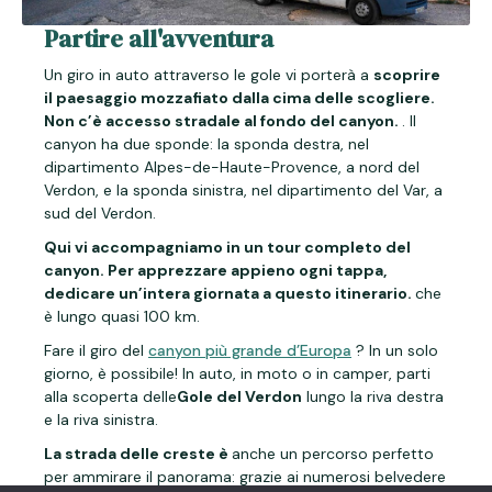
Partire all'avventura
Un giro in auto attraverso le gole vi porterà a
scoprire
il paesaggio mozzafiato dalla cima delle scogliere.
Non c’è accesso stradale al fondo del canyon.
. Il
canyon ha due sponde: la sponda destra, nel
dipartimento Alpes-de-Haute-Provence, a nord del
Verdon, e la sponda sinistra, nel dipartimento del Var, a
sud del Verdon.
Qui vi accompagniamo in un tour completo del
canyon. Per apprezzare appieno ogni tappa,
dedicare un’intera giornata a questo itinerario.
che
è lungo quasi 100 km.
Fare il giro del
canyon più grande d’Europa
? In un solo
giorno, è possibile! In auto, in moto o in camper, parti
alla scoperta delle
Gole del Verdon
lungo la riva destra
e la riva sinistra.
La strada delle creste è
anche un percorso perfetto
per ammirare il panorama: grazie ai numerosi belvedere