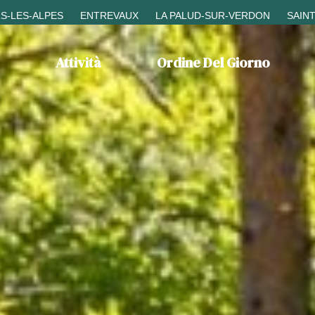
S-LES-ALPES
ENTREVAUX
LA PALUD-SUR-VERDON
SAIN
Attività
Ordine Del Giorno