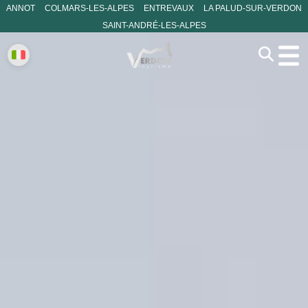
ANNOT
COLMARS-LES-ALPES
ENTREVAUX
LA PALUD-SUR-VERDON
SAINT-ANDRÉ-LES-ALPES