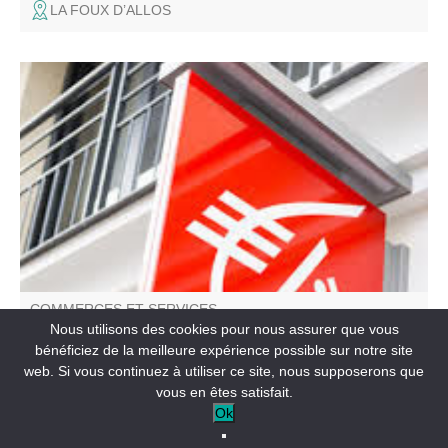
LA FOUX D’ALLOS
Retrouvez tous les services disponibles en agence :
retrait, remise de chèques, rendez-vous avec un
conseiller.
COMMERCES ET SERVICES
Caisse d'Epargne
Nous utilisons des cookies pour nous assurer que vous
bénéficiez de la meilleure expérience possible sur notre site
web. Si vous continuez à utiliser ce site, nous supposerons que
SAINT-ANDRÉ-LES-ALPES
vous en êtes satisfait.
Ok