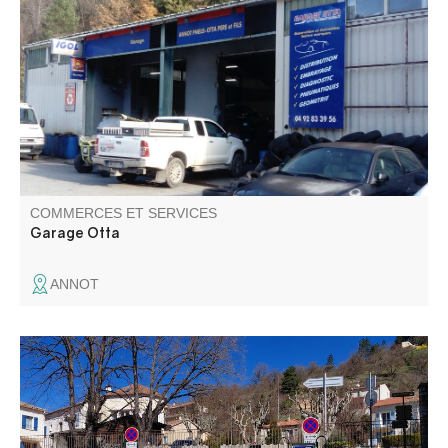
Mécanique, carrosserie, peinture, réparations toutes
marques.
COMMERCES ET SERVICES
Garage Otta
ANNOT
Le réseau compte des bornes de recharge accélérées et
rapides. Les bornes sont accessibles avec ou sans
abonnement.