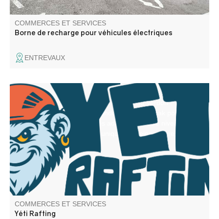
COMMERCES ET SERVICES
Borne de recharge pour véhicules électriques
ENTREVAUX
Vivez l’aventure au cœur des Gorges du Verdon !
Canyoning, rafting, aqua rando et canoë-kayak pour tous
de 7 à 70 ans. Des activités adaptées à votre niveau,
pour partager un moment unique en pleine nature, en
toute sécurité.
COMMERCES ET SERVICES
Yéti Rafting