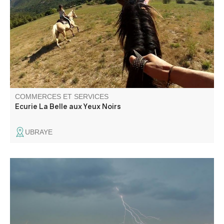
en montagne, par petits groupes, dans un cadre
magnifique. Pour les cavaliers sans monture, une
cavalerie adaptée à tous les niveaux vous attend.
COMMERCES ET SERVICES
Ecurie La Belle aux Yeux Noirs
UBRAYE
Terrenimages et un photographe autodidacte depuis plus
de 15 ans basé quelque part dans la nature au cœur des
Gorges du Verdon.