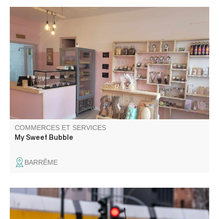
Emmy, traiteur/brasseur vous accueille dans sa boutique.
Salon de thé, biscuiterie anglo-saxonne, épicerie fine,
bière artisanale brassée sur place, plats cuisinés maison,
sushis, plateaux apéritifs sur commande et prestations
traiteur sur mesure !
COMMERCES ET SERVICES
My Sweet Bubble
BARRÊME
Les taxis TAC se tiennent à votre service pour tous vos
déplacements sur le territoire. Possibilité de transport des