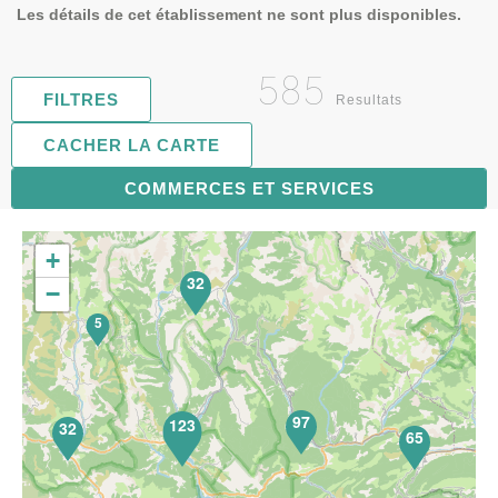
Les détails de cet établissement ne sont plus disponibles.
585
FILTRES
Resultats
CACHER LA CARTE
119
COMMERCES ET SERVICES
+
32
−
5
97
123
32
65