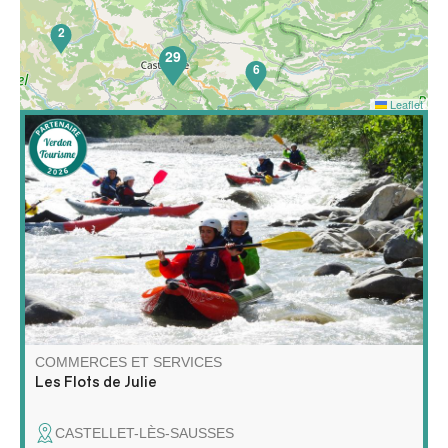
2
29
6
Leaflet
65
Découvrez le raft et le kayak autrement ! Partez avec
moi pour une aventure unique sur l'eau, entre
exploration, détente et nature sauvage !
COMMERCES ET SERVICES
Les Flots de Julie
CASTELLET-LÈS-SAUSSES