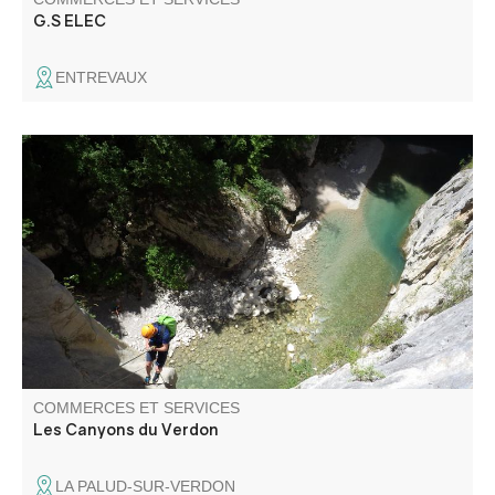
G.S ELEC
ENTREVAUX
Partez à la découverte des Gorges du Verdon en
canyoning, escalade ou via cordata en toute sécurité !
Notre guide Mathieu Faneau connaît les spots les plus
remarquables de la région et vous accompagne tout au
long de vos parcours...
COMMERCES ET SERVICES
Les Canyons du Verdon
LA PALUD-SUR-VERDON