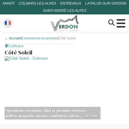
ANNOT
COLMARS-LES-ALPES
ENTREVAUX
LA PALUD-SUR-VERDON
SAINT-ANDRÉ-LES-ALPES
←
Accueil
Commerces et services
Côté Soleil
Colmars
Côté Soleil
Apiculteur-récoltant. Miel et produits dérivés :
pollen, propolis, savons, confitures, idées…
Lire plus