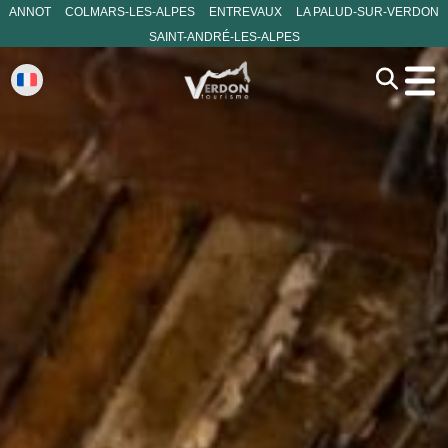
ANNOT
COLMARS-LES-ALPES
ENTREVAUX
LA PALUD-SUR-VERDON
SAINT-ANDRÉ-LES-ALPES