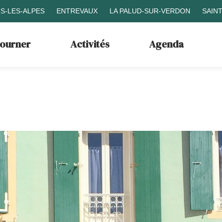
S-LES-ALPES
ENTREVAUX
LA PALUD-SUR-VERDON
SAIN
journer
Activités
Agenda