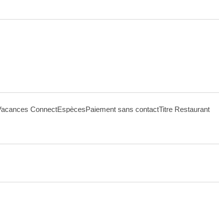
acances Connect
Espèces
Paiement sans contact
Titre Restaurant