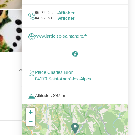
Afficher
06 22 51...
Afficher
04 92 83...
www.lardoise-saintandre.fr
Place Charles Bron
04170 Saint-André-les-Alpes
Altitude : 897 m
+
−