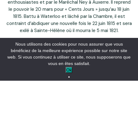
enthousiastes et par le Maréchal Ney à Auxerre. Il reprend
le pouvoir le 20 mars pour « Cents Jours » jusqu’au 18 juin
1815. Battu à Waterloo et lâché par la Chambre, il est
contraint d’abdiquer une nouvelle fois le 22 juin 1815 et sera
exilé à Sainte-Hélène où il mourra le 5 mai 1821.
La Route Napoléon, créée en 1930, retrace le souvenir de
Nous utilisons des cookies pour nous assurer que vous
cette épopée fantastique. Elle traverse 4 départements :
bénéficiez de la meilleure expérience possible sur notre site
les Alpes Maritimes, le Var, les Alpes-de-Haute-Provence
web. Si vous continuez à utiliser ce site, nous supposerons que
et l’Isère.
vous en êtes satisfait.
Ok
De nombreux documents, topos et livres sont disponibles
dans les Offices de Tourisme et les librairies.
Flyer sur la Route Napoléon
Route Napoléon, plus d'infos