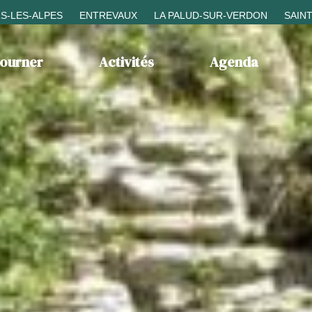
S-LES-ALPES
ENTREVAUX
LA PALUD-SUR-VERDON
SAIN
journer
Activités
Agenda