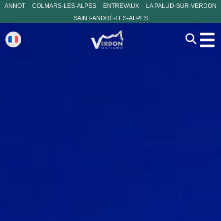
ANNOT
COLMARS-LES-ALPES
ENTREVAUX
LA PALUD-SUR-VERDON
SAINT-ANDRÉ-LES-ALPES