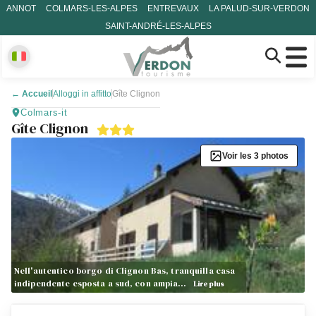
ANNOT
COLMARS-LES-ALPES
ENTREVAUX
LA PALUD-SUR-VERDON
SAINT-ANDRÉ-LES-ALPES
←
Accueil
Alloggi in affitto
Gîte Clignon
Colmars-it
Gîte Clignon
Voir les 3 photos
Nell'autentico borgo di Clignon Bas, tranquilla casa
indipendente esposta a sud, con ampia…
Lire plus