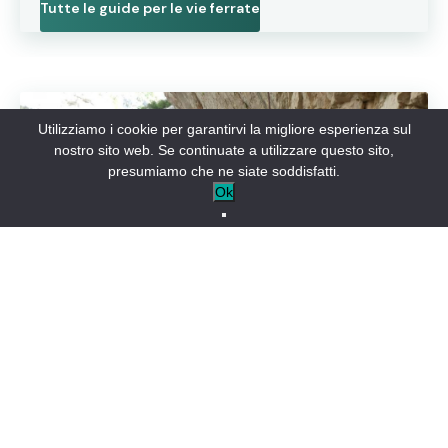
Tutte le guide per le vie ferrate
Utilizziamo i cookie per garantirvi la migliore esperienza sul
nostro sito web. Se continuate a utilizzare questo sito,
presumiamo che ne siate soddisfatti.
Ok
La via cordata
Simile alla
La via cordata è una via di
via ferrata
arrampicata. L’unica differenza è che ci si muove
su una corda, il che rende l’arrampicata più facile
per tutti gli scalatori, principianti ed esperti.