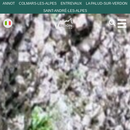
ANNOT
COLMARS-LES-ALPES
ENTREVAUX
LA PALUD-SUR-VERDON
SAINT-ANDRÉ-LES-ALPES