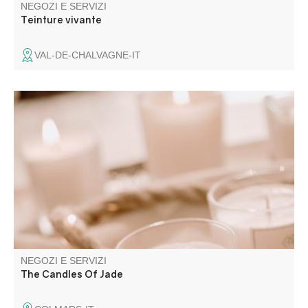
NEGOZI E SERVIZI
Teinture vivante
VAL-DE-CHALVAGNE-IT
Fabbricanti artigianali di cera, produciamo candele
naturali di cera vegetale, diffusori di fragranze,
nebulizzatori per cuscini e candele da massaggio.
Cosmetici a base vegetale con prodotti e profumi naturali
di Grasse
NEGOZI E SERVIZI
The Candles Of Jade