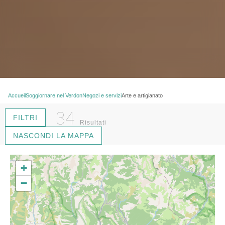
Accueil
Soggiornare nel Verdon
Negozi e servizi
Arte e artigianato
34
FILTRI
Risultati
NASCONDI LA MAPPA
+
−