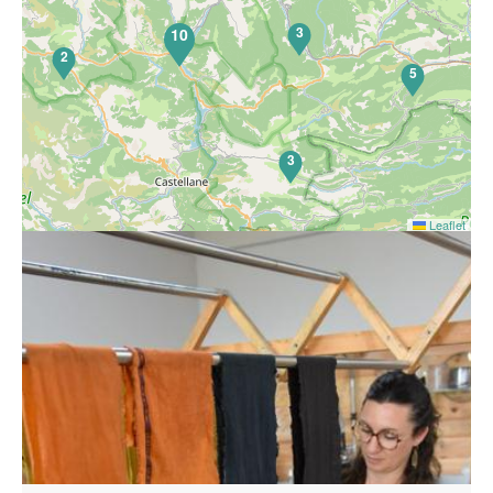
3
10
2
5
3
Leaflet
Laboratorio di tintura vegetale su tessuti. Vorrei
accompagnarvi in un viaggio nel mio mondo colorato,
dove si fondono sperimentazione artistica, tecniche
tradizionali, conoscenze ancestrali e curiosità senza limiti.