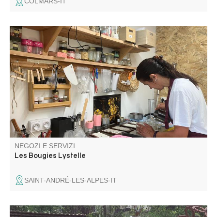
COLMARS-IT
Candele in cera d'api pura e locale, candele in cera di
soia. Fondenti profumati con fragranze di Grasse.
Naturale, colorata, profumata, la nostra gamma di
candele è molto varia. Ordini personalizzati, regali,
compleanni, matrimoni...
NEGOZI E SERVIZI
Les Bougies Lystelle
SAINT-ANDRÉ-LES-ALPES-IT