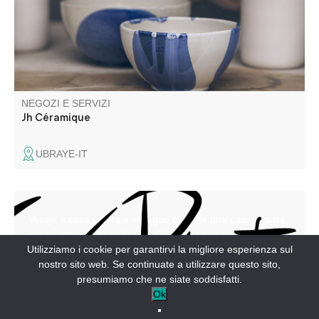
selon mes propres recettes, ce qui confère à chaque
pièce un caractère unique.
NEGOZI E SERVIZI
Jh Céramique
UBRAYE-IT
Vengo a casa vostra o vi seguo durante una passeggiata
per scattare delle belle foto di famiglia con i vostri animali
domestici!
Utilizziamo i cookie per garantirvi la migliore esperienza sul
nostro sito web. Se continuate a utilizzare questo sito,
presumiamo che ne siate soddisfatti.
Ok