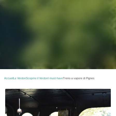
Accueil
Le Verdon
Scoprire il Verdon
I must-have
Treno a vapore di Pignes