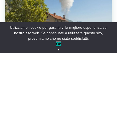
Utilizziamo i cookie per garantirvi la migliore esperienza sul
nostro sito web. Se continuate a utilizzare questo sito,
presumiamo che ne siate soddisfatti.
Ok
Il treno a vapore di Pignes
Indimenticabile!
Salite a bordo per un viaggio straordinario a bordo del
leggendario treno a vapore di Pignes.
Seduti in veicoli
ultracentenari, sarete cullati al ritmo del secolo
scorso
.