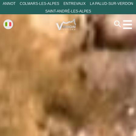
ANNOT
COLMARS-LES-ALPES
ENTREVAUX
LA PALUD-SUR-VERDON
SAINT-ANDRÉ-LES-ALPES