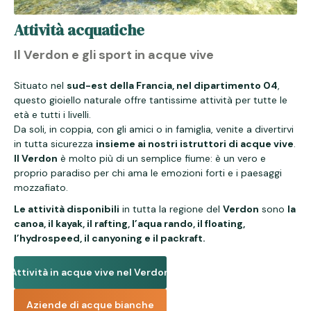
Attività acquatiche
Il Verdon e gli sport in acque vive
Situato nel
sud-est della Francia, nel dipartimento 04
,
questo gioiello naturale offre tantissime attività per tutte le
età e tutti i livelli.
Da soli, in coppia, con gli amici o in famiglia, venite a divertirvi
in tutta sicurezza
insieme ai nostri istruttori di acque vive
.
Il Verdon
è molto più di un semplice fiume: è un vero e
proprio paradiso per chi ama le emozioni forti e i paesaggi
mozzafiato.
Le attività disponibili
in tutta la regione del
Verdon
sono
la
canoa, il kayak, il rafting, l’aqua rando, il floating,
l’hydrospeed, il canyoning e il packraft.
Attività in acque vive nel Verdon
Aziende di acque bianche