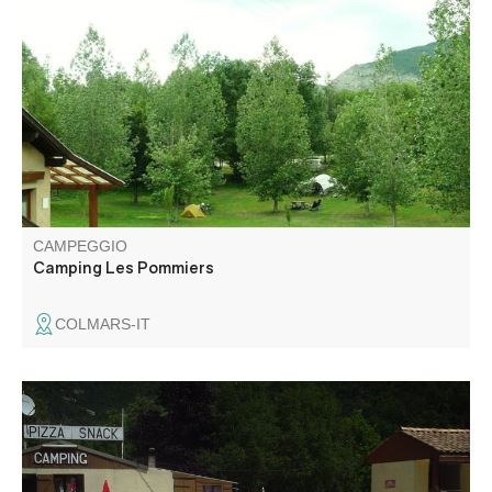
Les Pommiers vi accoglie a Colmars per una vacanza
tranquilla nel cuore della natura. Relax garantito. Piazzole
spaziose e ombreggiate. A 5 minuti dal centro storico del
paese, dai negozi, dall'area giochi d'acqua all'aperto, dai
sentieri escursionistici.
CAMPEGGIO
Camping Les Pommiers
COLMARS-IT
Il nostro campeggio familiare, tranquillo e riposante, vi
accoglie in un ambiente eccezionale in mezzo alle
montagne, sulle rive del Verdon. Potrete usufruire della