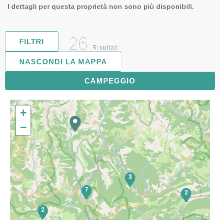
I dettagli per questa proprietà non sono più disponibili.
26
FILTRI
Risultati
NASCONDI LA MAPPA
5
CAMPEGGIO
+
−
3
7
2
2