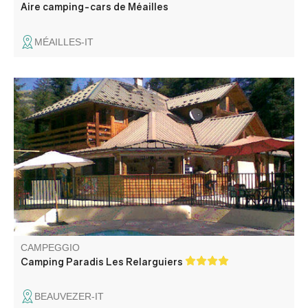
Aire camping-cars de Méailles
MÉAILLES-IT
Benvenuti al campeggio Les Relarguiers, situato nel
cuore della valle dell'Haut Verdon, in mezzo alla natura. Il
campeggio offre un'ampia gamma di attività: piscina
riscaldata, parco giochi, campi da calcio e da pallavolo,
animazione, bar e ristorante.
CAMPEGGIO
Camping Paradis Les Relarguiers
BEAUVEZER-IT