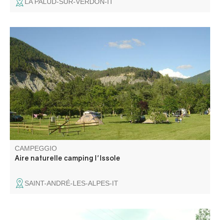
LA PALUD-SUR-VERDON-IT
L'Aire naturelle de l'Issole è un piccolo campeggio dotato
di tutti i servizi, situato a 10 minuti a piedi dal centro del
paese, lungo il fiume. Vicino al lago di Castillon. Atmosfera
calma e tranquilla, rigenerante… nel cuore delle
montagne del Verdon.
CAMPEGGIO
Aire naturelle camping l'Issole
SAINT-ANDRÉ-LES-ALPES-IT