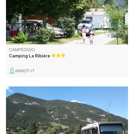
sua dimensione umana. Sul bordo del fiume, con accesso
diretto, potrete rinfrescarvi con i piedi nell'acqua e, perché
no, pescare.
CAMPEGGIO
Camping La Ribière
ANNOT-IT
A pochi metri dal villaggio, godetevi questo tranquillo
spazio verde, con una magnifica vista sulle cime
circostanti. Siete vicini al Verdon e alla partenza di
numerose escursioni.