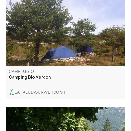
Due aree di campeggio con servizi igienici e cucina
indipendente. Un sito familiare ombreggiato e spazioso.
Terrazze intime in collina. Ortaggi biologici in loco, a 10
minuti a piedi dal villaggio.
CAMPEGGIO
Camping Bio Verdon
LA PALUD-SUR-VERDON-IT
Situato ai margini del villaggio, il nostro campeggio vi
sedurrà con la sua calma, la sua vista sulla montagna e la