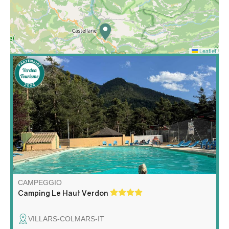
Leaflet
Nel cuore dell'Haut-Verdon, natura selvaggia, aria
tonificante, clima mediterraneo con il piacere di notti
fresche. È la montagna sotto il sole provenzale a 1200
m. Per il vostro comfort, piazzole delimitate,
ombreggiate e facilmente accessibili.
CAMPEGGIO
Camping Le Haut Verdon
VILLARS-COLMARS-IT