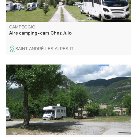
CAMPEGGIO
Aire camping-cars Chez Julo
SAINT-ANDRÉ-LES-ALPES-IT
Situato a 5 minuti a piedi dalla piazza, un'area semi-
ombreggiata con punti d'acqua e di drenaggio, che gode
di una bella vista sul villaggio e sul sito di arenaria di
Annot.