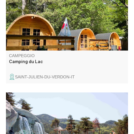
familiare situato a 500 m dal lago, che offre confortevoli
eco-chalet, snack bar, colazioni e facile accesso alle
attività all'aria aperta (paddle, bicicletta).
CAMPEGGIO
Camping du Lac
SAINT-JULIEN-DU-VERDON-IT
A 6 km da Castellane, in direzione di Grasse, scoprite il
nostro campeggio 4 stelle.