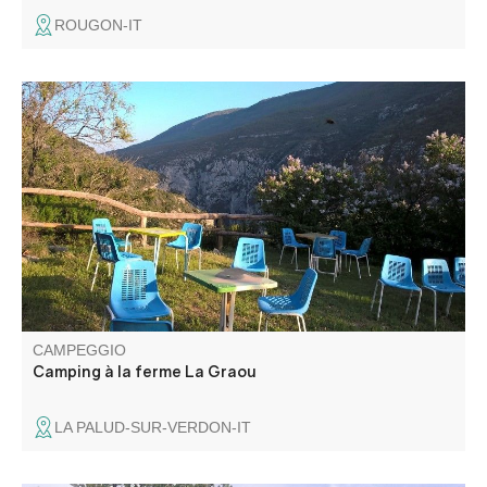
ROUGON-IT
Questo campeggio è situato in una fattoria di due ettari
con piazzole ombreggiate. La Graou offre una vista
mozzafiato sulle Gole del Verdon.
CAMPEGGIO
Camping à la ferme La Graou
LA PALUD-SUR-VERDON-IT