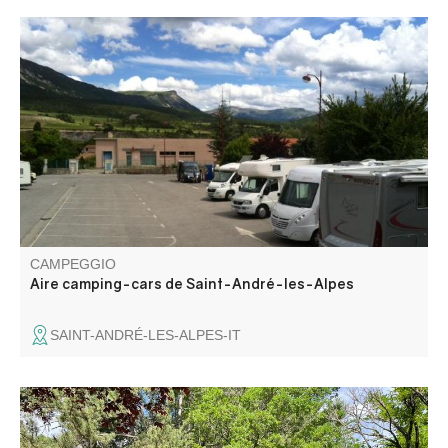
L'area camper di Saint-Andréenne vi accoglie
gratuitamente tutto l'anno, nel centro del paese. Un
terminale gratuito è a vostra disposizione: svuotamento
dei servizi igienici e rifornimento di acqua potabile
(interrotto da ottobre ad aprile), senza elettricità.
CAMPEGGIO
Aire camping-cars de Saint-André-les-Alpes
SAINT-ANDRÉ-LES-ALPES-IT
Il Camping du Lac è un piccolo campeggio a conduzione