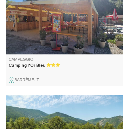
familiare, che costeggia il fiume, offre affitti e piazzole
ombreggiate, una piscina e uno snack bar per momenti di
relax e convivialità. In stagione, animazione: concerti,
bocce, karaoke-DJ...
CAMPEGGIO
Camping l'Or Bleu
BARRÊME-IT
Tranquillo campeggio a conduzione familiare a pochi
minuti dal borgo medievale di Entrevaux. Bel lago per
nuotare e pescare. Ottima posizione per scoprire il
Verdon, la Costa Azzurra e le Alpi Marittime.