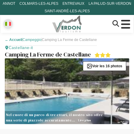
ANNOT
COLMARS-LES-ALPES
ENTREVAUX
LA PALUD-SUR-VERDON
SAINT-ANDRÉ-LES-ALPES
←
Accueil
Campeggio
Camping La Ferme de Castellane
Castellane-it
Camping La Ferme de Castellane
Voir les 16 photos
Nel cuore di un parco di tre ettari, il nostro sito offre
una serie di piazzole accuratamente…
Lire plus