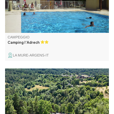
nostra piscina, aperta in luglio e agosto.
CAMPEGGIO
Camping l'Adrech
LA MURE-ARGENS-IT
Il comune offre un parcheggio per camper situato in Val
d'Allos le Village. Accesso gratuito fino a 3 giorni Servizi a
pagamento