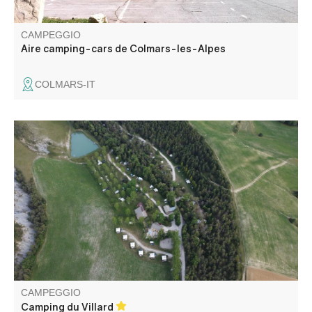
CAMPEGGIO
Aire camping-cars de Colmars-les-Alpes
COLMARS-IT
Il campeggio Villard è un paradiso di pace e tranquillità.
Situato tra le Gole del Verdon e l'Haut Verdon, a 1 km da
Thorame-Basse. Potrete godere di un sito di 3 ettari con
piazzole non definite e chalet in legno, senza traffico.
CAMPEGGIO
Camping du Villard