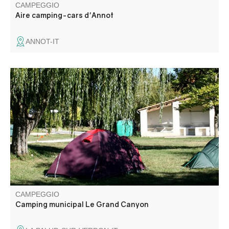
CAMPEGGIO
Aire camping-cars d'Annot
ANNOT-IT
Il campeggio si trova a 800 m dal villaggio, dai suoi negozi
e servizi, a cui è collegato da un sentiero. Scoprirete uno
spazio tranquillo e rilassante per il vostro soggiorno sotto
il sole dell'Alta Provenza.
CAMPEGGIO
Camping municipal Le Grand Canyon