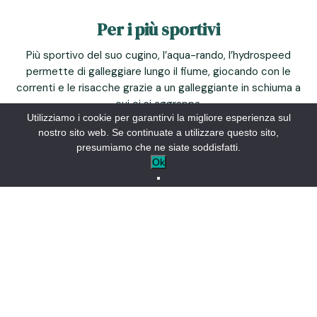
Per i più sportivi
Più sportivo del suo cugino, l’aqua-rando, l’hydrospeed
permette di galleggiare lungo il fiume, giocando con le
correnti e le risacche grazie a un galleggiante in schiuma a
cui ci si aggrappa.
Utilizziamo i cookie per garantirvi la migliore esperienza sul
Le pinne, necessarie per il pilotaggio, completano
nostro sito web. Se continuate a utilizzare questo sito,
l’attrezzatura per questa attività. Garantendo l’emozione
presumiamo che ne siate soddisfatti.
in un ambiente da sogno, questa attività può essere
Ok
praticata in gruppo o con una guida, a seconda della
portata dell’acqua.
Nei mesi di luglio e agosto, EDF rilascia acqua
generalmente due volte alla settimana, il martedì e il
venerdì. Informazioni da confermare con le società di
acque bianche.
Contattate le varie società di acque bianche per trovare
l’area più adatta a voi.