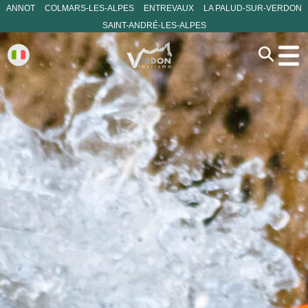
ANNOT
COLMARS-LES-ALPES
ENTREVAUX
LA PALUD-SUR-VERDON
SAINT-ANDRÉ-LES-ALPES