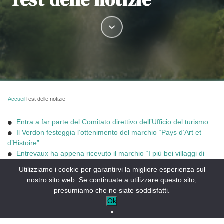
Accueil
Test delle notizie
Entra a far parte del Comitato direttivo dell’Ufficio del turismo
Il Verdon festeggia l’ottenimento del marchio “Pays d’Art et
d’Histoire”.
Entrevaux ha appena ricevuto il marchio “I più bei villaggi di
Francia”.
Utilizziamo i cookie per garantirvi la migliore esperienza sul
Pass stagionali nordici
nostro sito web. Se continuate a utilizzare questo sito,
Skipass primeur: buoni prezzi per il prossimo inverno
presumiamo che ne siate soddisfatti.
Ok