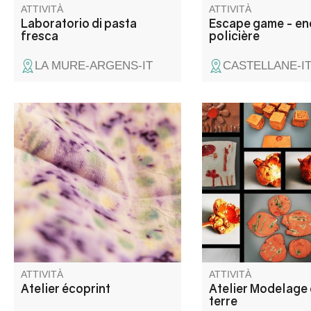
ATTIVITÀ
ATTIVITÀ
Laboratorio di pasta
Escape game - en
fresca
policière
LA MURE-ARGENS-IT
CASTELLANE-I
Impressions végétales sur
Initiez-vous au plaisir
textile. Repartez avec un
modeler la terre lors 
accessoire créé sur place, des
atelier de découverte
tests sur tissu et un document
accessible à tous. Gu
de recettes et notions de
à pas, les participant
teinture végétale.Atelier animé
expérimenteront les 
par Olivia de Teinture Vivante
simples du modelage
donner forme à la mat
créer une petite pièc
ATTIVITÀ
ATTIVITÀ
Atelier écoprint
Atelier Modelage 
terre