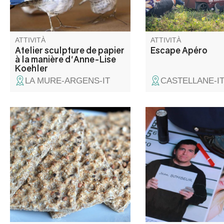
livres.
« front de libération d
».
ATTIVITÀ
ATTIVITÀ
Atelier sculpture de papier
Escape Apéro
à la manière d'Anne-Lise
Koehler
LA MURE-ARGENS-IT
CASTELLANE-I
Nel cuore dell'ex Mulino delle
Venez aider le Serge
Alpi, provate a fare la pasta
CRUCHOT à résoudr
fresca! Un laboratorio che vi
enquête ! Vous conna
porterà dal chicco al prodotto
peut être déjà les "e
finito.
room", ces jeux où v
enfermés dans une pi
vous avez 60 minutes
sortir en résolvant di
énigmes.