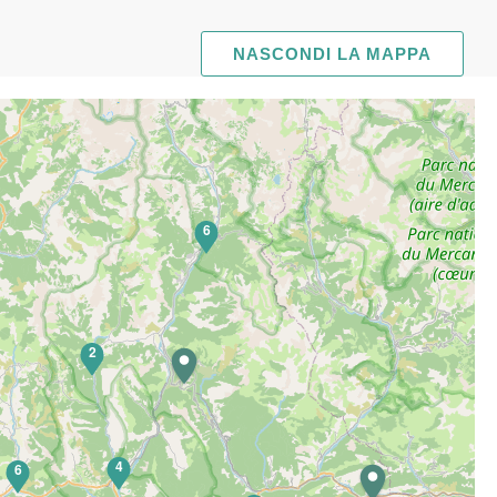
NASCONDI LA MAPPA
6
2
4
6