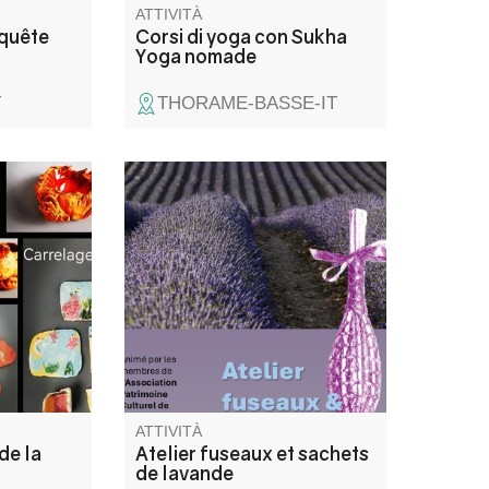
ATTIVITÀ
quête
Corsi di yoga con Sukha
Yoga nomade
T
THORAME-BASSE-IT
 de
Venez apprendre à réaliser les
d’un
fuseaux et sachets de lavande
et repartez avec votre création.
idés pas
Participation aux frais entre 2
s
et 4€ selon la création.
gestes
 pour
ière et
e unique.
ATTIVITÀ
de la
Atelier fuseaux et sachets
de lavande