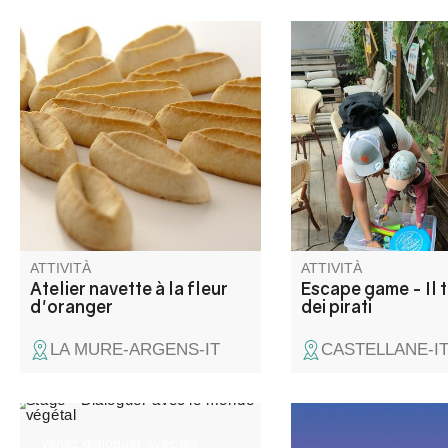
Unitevi a noi per un laboratorio
Session de recherche
gastronomico nel cuore del
propone di partecipar
Musée de la Minoterie, un ex
questa caccia al tesor
mulino industriale ricco di
ricerca del tesoro dei 
storia!
nave dei pirati si è a
Castellane e i pirati 
dovuto nascondere il 
tesoro da qualche par
città.
ATTIVITÀ
ATTIVITÀ
Atelier navette à la fleur
Escape game - Il 
d'oranger
dei pirati
LA MURE-ARGENS-IT
CASTELLANE-I
Venez dialoguer avec les
Relaxation guidée av