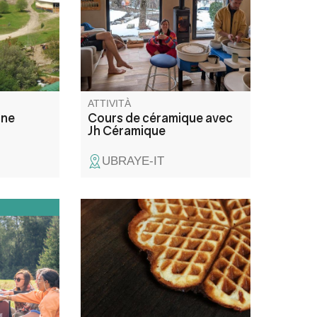
 Esami
lezioni per imparare a lavorare
llo del
l'argilla, esplorare diverse
 di mezza
tecniche e creare pezzi unici in
completa.
un'atmosfera amichevole e
attenta.
ATTIVITÀ
one
Cours de céramique avec
Jh Céramique
UBRAYE-IT
à
Réinventez les gaufres avec
t vous
originalité ! Venez partager un
apéro
atelier cuisine convivial et
 au
gourmand, à la saveur de la
udra
lavande !
rre qui
fêtes » au