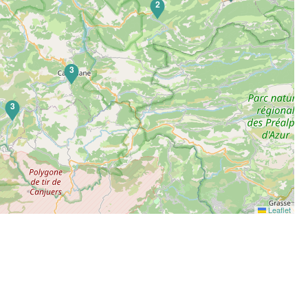
2
3
3
Leaflet