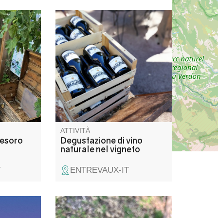
 vi
Venite a godervi un momento
e a
di piacere e di scoperta alla
o alla
scoperta delle nostre annate,
pirati. La
presso la tenuta di Glandève.
renata a
Vi proponiamo una
hanno
degustazione dedicata a un
loro
vino del territorio, prodotto con
te nella
lieviti indigeni e senza alcun
additivo.
ATTIVITÀ
tesoro
Degustazione di vino
naturale nel vigneto
T
ENTREVAUX-IT
ec Marie
Une balade pour s’immerger