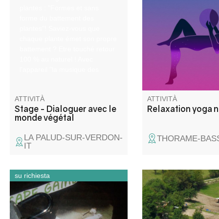
plantes : "Formes et sans
France Bersezio, for
forme du battement des
Maitri Institut
plantes"! Saviez-vous que
chaque plante émet son propre
battement ? Etre touché retour
100 % au naturel ! Avec
l'appareil "la musique des
plantes"...
ATTIVITÀ
ATTIVITÀ
Stage - Dialoguer avec le
Relaxation yoga n
monde végétal
LA PALUD-SUR-VERDON-
THORAME-BASS
IT
su richiesta
Qui non c'è una stanza in cui
corso di equitazione d
sarete rinchiusi in un'atmosfera
giorno con partecipaz
opprimente, ma sarete
vita del club (cura dei 