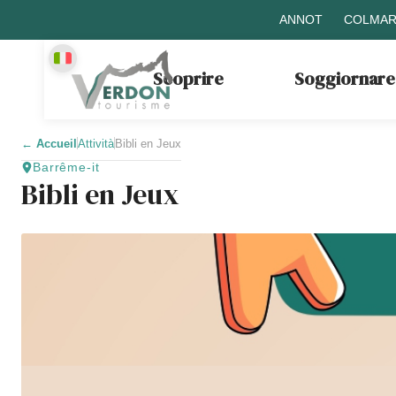
ANNOT
COLMAR
Scoprire
Soggiornare
←
Accueil
Attività
Bibli en Jeux
Barrême-it
Bibli en Jeux