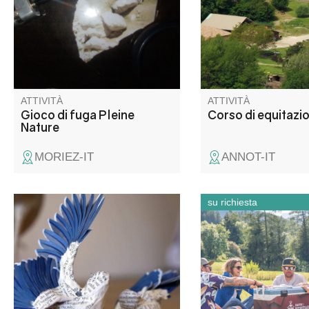
totalmente liberi.
alimentazione, ecc.)
federali in base al live
cavaliere. Possibilità
pensione o pensione 
ATTIVITÀ
ATTIVITÀ
Gioco di fuga Pleine
Corso di equitazi
Nature
MORIEZ-IT
ANNOT-IT
su richiesta
Après avoir exploré l'exposition
Une grosse glacière, 
temporaire, votre âme d'artiste
l’intérieur tout ce don
est mise à l'épreuve ! Initiez-
avez besoin pour un 
vous à la création en volume
réussi. Pour accéder
avec un médiateur plasticien
contenant, il vous fa
pour produire votre propre
prendre part à la gue
sculpture à partir de pages de
oppose les « trouble-