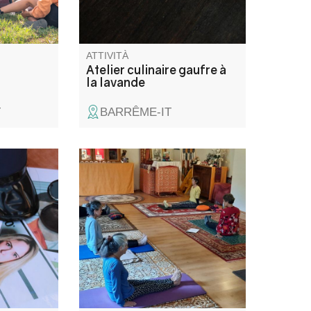
e l’apéro
ATTIVITÀ
Atelier culinaire gaufre à
la lavande
T
BARRÊME-IT
nt
Nella magnifica cornice di un
e son
tempio tibetano, ornato di
issez
paramenti e oggetti sacri,
scape
durante le mie sedute vi invito
ous êtes
a rimanere in voi stessi,
èce et
ascoltando il vostro respiro, il
 pour en
più vicino possibile alle vostre
fférentes
sensazioni corporee.