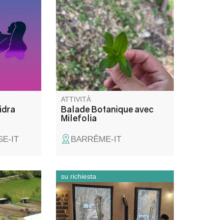
mée par
dans le monde végétal : Partez
à la découverte de la flore
locale, apprenez ces usages
comestibles, médicinaux et
même cosmétiques,
accompagnés par Emeline !
ATTIVITÀ
idra
Balade Botanique avec
Milefolia
E-IT
BARRÊME-IT
su richiesta
i 3 ore al
Scoprite il mondo della
ione alla
ceramica con un'appassionata
cavalli,
artigiana ceramista. Corsi e