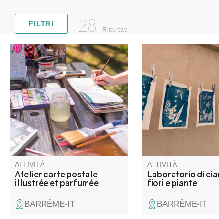
28
FILTRI
Risultati
Exercez vos talents d’artistes !
Un workshop introdutt
Atelier paysage et/ou croquis à
cianotipia, una tecnic
l’aquarelle pour créer votre
stampa fotografica c
propre carte postale parfumée.
produce immagini
monocromatiche in bl
Prussia basate sul te
fiori e delle piante. Ve
casa con la vostra cr
ATTIVITÀ
ATTIVITÀ
Atelier carte postale
Laboratorio di cia
illustrée et parfumée
fiori e piante
BARRÊME-IT
BARRÊME-IT