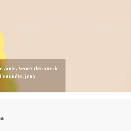
re amis. Venez découvrir
 d'enquête, jeux
li.