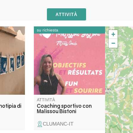
ATTIVITÀ
su richiesta
+
ivo alla
Body sculpt, zumba, cross
−
a di
training, stretching,
he
tonificazione muscolare,
perdita di peso, miglioramento
u di
della forma fisica e della
ma dei
mobilità. Corsi individuali o di
nite a
gruppo. A casa nei dintorni di St
eazione!
André o in palestra a Clumanc.
ATTIVITÀ
notipia di
Coaching sportivo con
Malissou Bistoni
CLUMANC-IT