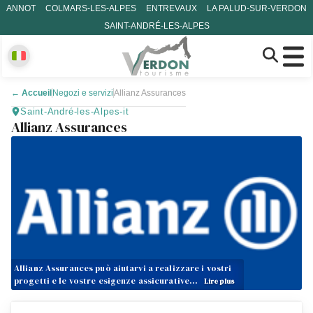
ANNOT
COLMARS-LES-ALPES
ENTREVAUX
LA PALUD-SUR-VERDON
SAINT-ANDRÉ-LES-ALPES
←
Accueil
Negozi e servizi
Allianz Assurances
Saint-André-les-Alpes-it
Allianz Assurances
Allianz Assurances può aiutarvi a realizzare i vostri
progetti e le vostre esigenze assicurative…
Lire plus