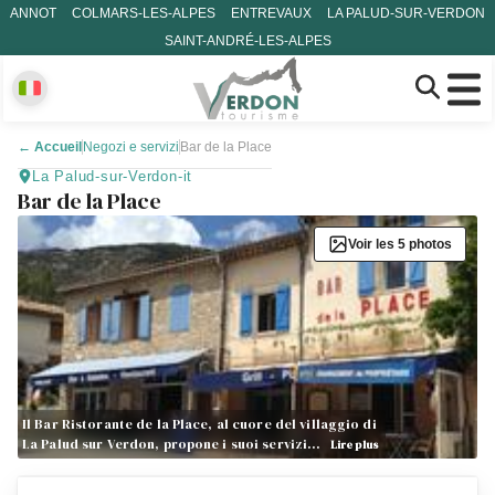
ANNOT
COLMARS-LES-ALPES
ENTREVAUX
LA PALUD-SUR-VERDON
SAINT-ANDRÉ-LES-ALPES
←
Accueil
Negozi e servizi
Bar de la Place
La Palud-sur-Verdon-it
Bar de la Place
Voir les 5 photos
Il Bar Ristorante de la Place, al cuore del villaggio di
La Palud sur Verdon, propone i suoi servizi…
Lire plus