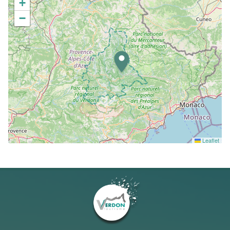
+
−
Leaflet