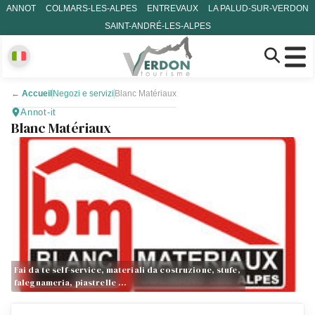
ANNOT
COLMARS-LES-ALPES
ENTREVAUX
LA PALUD-SUR-VERDON
SAINT-ANDRÉ-LES-ALPES
←
Accueil
Negozi e servizi
Blanc Matériaux
Annot-it
Blanc Matériaux
Fai da te self-service, materiali da costruzione, stufe,
falegnameria, piastrelle …