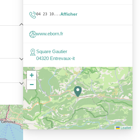
Afficher
04 23 10...
www.eborn.fr
Square Gautier
04320 Entrevaux-it
+
−
Leaflet