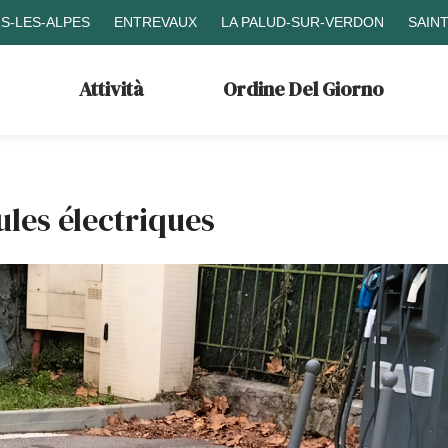
S-LES-ALPES
ENTREVAUX
LA PALUD-SUR-VERDON
SAIN
Attività
Ordine Del Giorno
les électriques