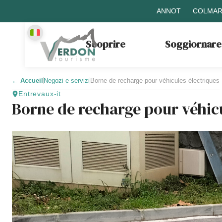
ANNOT
COLMAR
Scoprire
Soggiornare
←
Accueil
Negozi e servizi
Borne de recharge pour véhicules électriques
Entrevaux-it
Borne de recharge pour véhicu