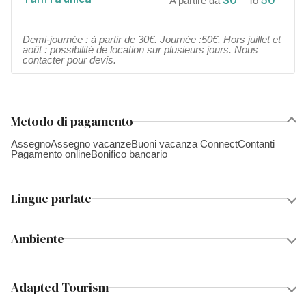
30
50
A partire da
To
Demi-journée : à partir de 30€. Journée :50€. Hors juillet et
août : possibilité de location sur plusieurs jours. Nous
contacter pour devis.
Metodo di pagamento
Assegno
Assegno vacanze
Buoni vacanza Connect
Contanti
Pagamento online
Bonifico bancario
Lingue parlate
Ambiente
Adapted Tourism