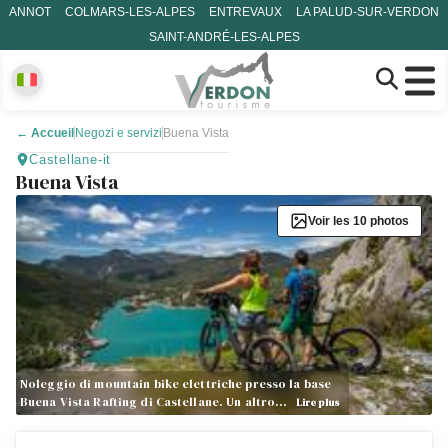
ANNOT
COLMARS-LES-ALPES
ENTREVAUX
LA PALUD-SUR-VERDON
SAINT-ANDRÉ-LES-ALPES
←
Accueil
Negozi e servizi
Buena Vista
Castellane-it
Buena Vista
Voir les 10 photos
Noleggio di mountain bike elettriche presso la base
Buena Vista Rafting di Castellane. Un altro…
Lire plus