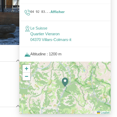
Afficher
04 92 83...
Le Suisse
Quartier Vieraron
04370 Villars-Colmars-it
Altitudine : 1200 m
+
−
Leaflet