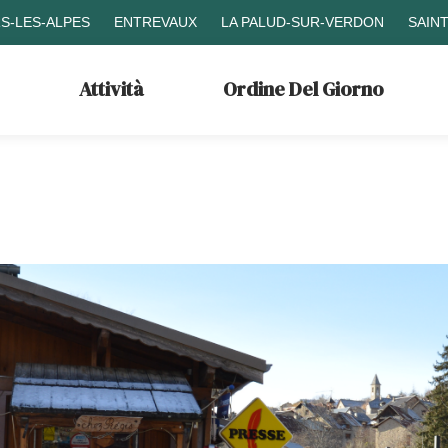
S-LES-ALPES
ENTREVAUX
LA PALUD-SUR-VERDON
SAIN
Attività
Ordine Del Giorno