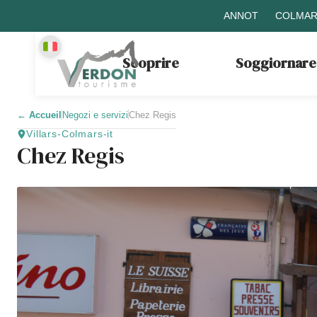
ANNOT
COLMAR
Scoprire
Soggiornare
←
Accueil
Negozi e servizi
Chez Regis
Villars-Colmars-it
Chez Regis