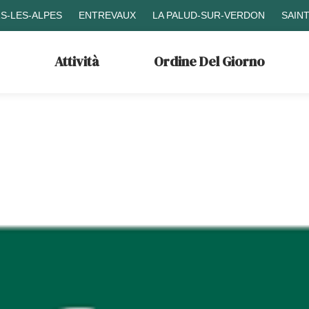
S-LES-ALPES
ENTREVAUX
LA PALUD-SUR-VERDON
SAIN
Attività
Ordine Del Giorno