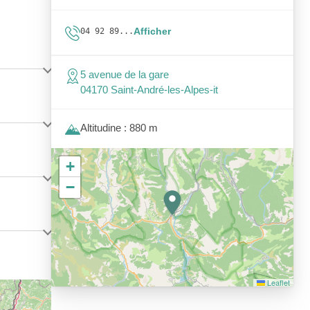
Afficher
04 92 89...
5 avenue de la gare
04170 Saint-André-les-Alpes-it
Altitudine : 880 m
+
−
Leaflet