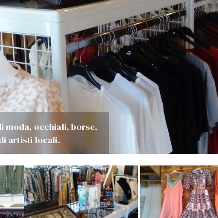
 moda, occhiali, borse,
i artisti locali.