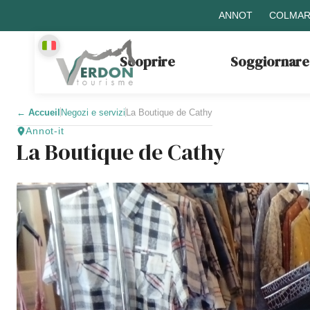
ANNOT
COLMAR
Scoprire
Soggiornare
←
Accueil
Negozi e servizi
La Boutique de Cathy
Annot-it
La Boutique de Cathy