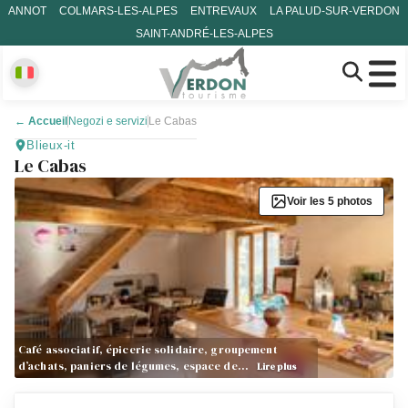
ANNOT
COLMARS-LES-ALPES
ENTREVAUX
LA PALUD-SUR-VERDON
SAINT-ANDRÉ-LES-ALPES
←
Accueil
Negozi e servizi
Le Cabas
Blieux-it
Le Cabas
Voir les 5 photos
Café associatif, épicerie solidaire, groupement
d’achats, paniers de légumes, espace de…
Lire plus