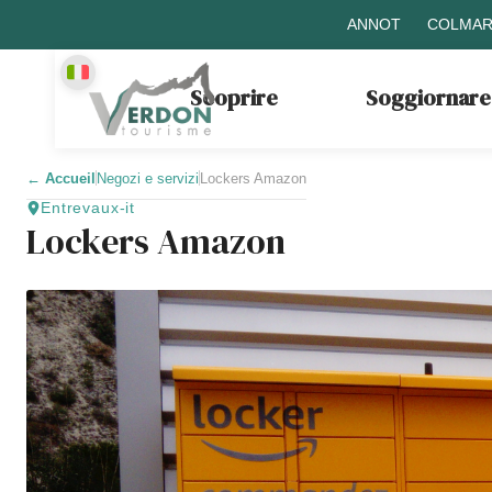
ANNOT
COLMAR
Scoprire
Soggiornare
←
Accueil
Negozi e servizi
Lockers Amazon
Entrevaux-it
Lockers Amazon