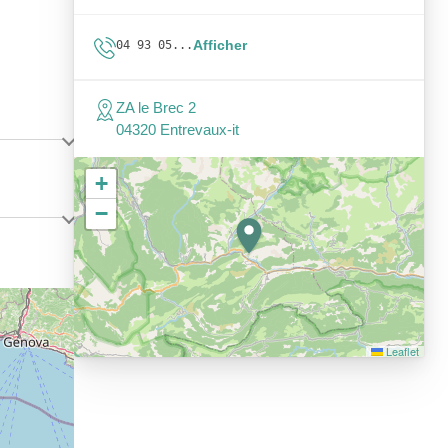
Afficher
04 93 05...
ZA le Brec 2
04320 Entrevaux-it
+
−
Leaflet