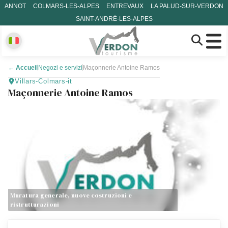
ANNOT
COLMARS-LES-ALPES
ENTREVAUX
LA PALUD-SUR-VERDON
SAINT-ANDRÉ-LES-ALPES
←
Accueil
Negozi e servizi
Maçonnerie Antoine Ramos
Villars-Colmars-it
Maçonnerie Antoine Ramos
Muratura generale, nuove costruzioni e
ristrutturazioni