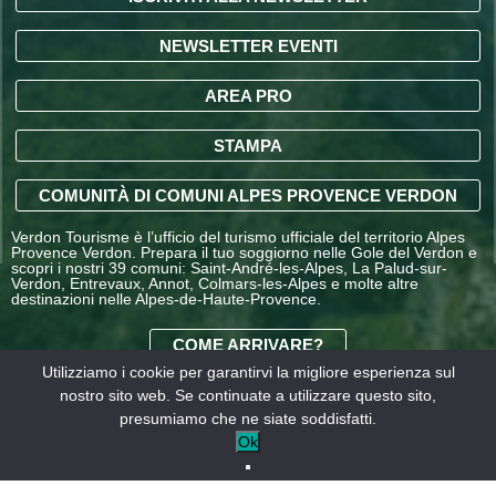
NEWSLETTER EVENTI
AREA PRO
STAMPA
COMUNITÀ DI COMUNI ALPES PROVENCE VERDON
Verdon Tourisme è l’ufficio del turismo ufficiale del territorio Alpes
Provence Verdon. Prepara il tuo soggiorno nelle Gole del Verdon e
scopri i nostri 39 comuni: Saint-André-les-Alpes, La Palud-sur-
Verdon, Entrevaux, Annot, Colmars-les-Alpes e molte altre
destinazioni nelle Alpes-de-Haute-Provence.
COME ARRIVARE?
Utilizziamo i cookie per garantirvi la migliore esperienza sul
nostro sito web. Se continuate a utilizzare questo sito,
CONDIZIONI GENERALI
presumiamo che ne siate soddisfatti.
DI VENDITA OFFICE DE
Informazioni
I nostri
Ok
TOURISME
legali
partner
INTERCOMMUNAL –
VERDON TOURISME