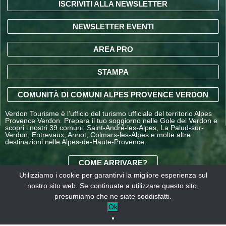
ISCRIVITI ALLA NEWSLETTER
NEWSLETTER EVENTI
AREA PRO
STAMPA
COMUNITÀ DI COMUNI ALPES PROVENCE VERDON
Verdon Tourisme è l’ufficio del turismo ufficiale del territorio Alpes
Provence Verdon. Prepara il tuo soggiorno nelle Gole del Verdon e
scopri i nostri 39 comuni: Saint-André-les-Alpes, La Palud-sur-
Verdon, Entrevaux, Annot, Colmars-les-Alpes e molte altre
destinazioni nelle Alpes-de-Haute-Provence.
COME ARRIVARE?
Utilizziamo i cookie per garantirvi la migliore esperienza sul
nostro sito web. Se continuate a utilizzare questo sito,
CONDIZIONI GENERALI
presumiamo che ne siate soddisfatti.
DI VENDITA OFFICE DE
Informazioni
I nostri
Ok
TOURISME
legali
partner
INTERCOMMUNAL –
VERDON TOURISME