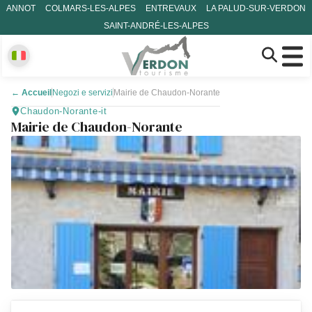
ANNOT
COLMARS-LES-ALPES
ENTREVAUX
LA PALUD-SUR-VERDON
SAINT-ANDRÉ-LES-ALPES
←
Accueil
Negozi e servizi
Mairie de Chaudon-Norante
Chaudon-Norante-it
Mairie de Chaudon-Norante