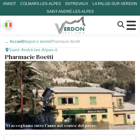
ANNOT
COLMARS-LES-ALPES
ENTREVAUX
LA PALUD-SUR-VERDON
SAINT-ANDRÉ-LES-ALPES
←
Accueil
Negozi e servizi
Pharmacie Boetti
Saint-André-les-Alpes-it
Pharmacie Boetti
Vi accogliamo tutto l'anno nel centro del paese.