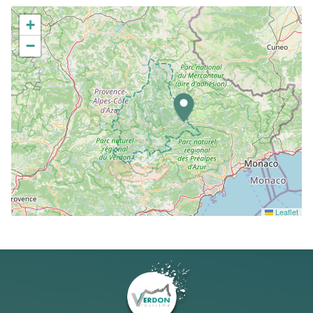
+
−
Leaflet