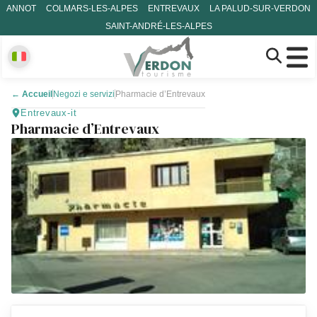
ANNOT
COLMARS-LES-ALPES
ENTREVAUX
LA PALUD-SUR-VERDON
SAINT-ANDRÉ-LES-ALPES
←
Accueil
Negozi e servizi
Pharmacie d’Entrevaux
Entrevaux-it
Pharmacie d’Entrevaux