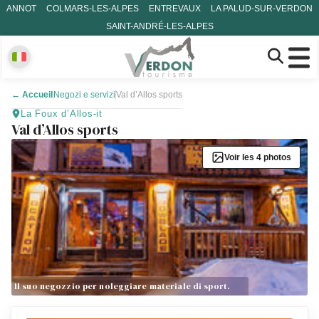
ANNOT
COLMARS-LES-ALPES
ENTREVAUX
LA PALUD-SUR-VERDON
SAINT-ANDRÉ-LES-ALPES
←
Accueil
Negozi e servizi
Val d’Allos sports
La Foux d’Allos-it
Val d’Allos sports
Voir les 4 photos
Il suo negozzio per noleggiare materiale di sport.