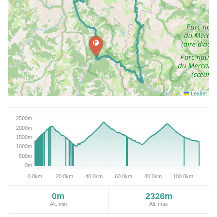
Leaflet
0m
2326m
Alt. min
Alt. max