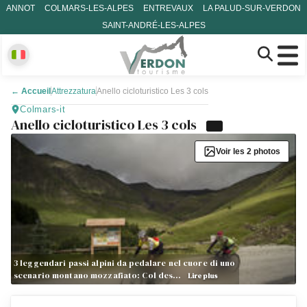
ANNOT
COLMARS-LES-ALPES
ENTREVAUX
LA PALUD-SUR-VERDON
SAINT-ANDRÉ-LES-ALPES
←
Accueil
Attrezzatura
Anello cicloturistico Les 3 cols
Colmars-it
Anello cicloturistico Les 3 cols
Voir les 2 photos
3 leggendari passi alpini da pedalare nel cuore di uno
scenario montano mozzafiato: Col des…
Lire plus