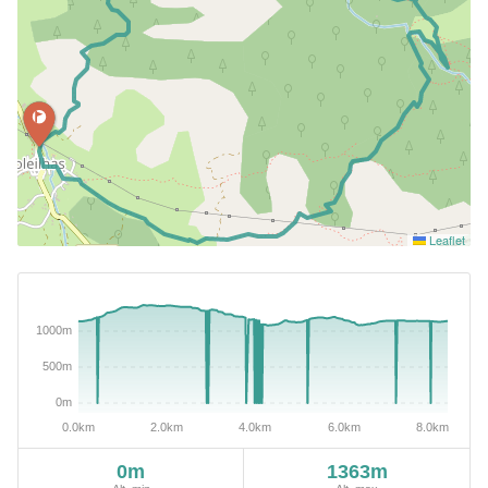
Leaflet
0m
1363m