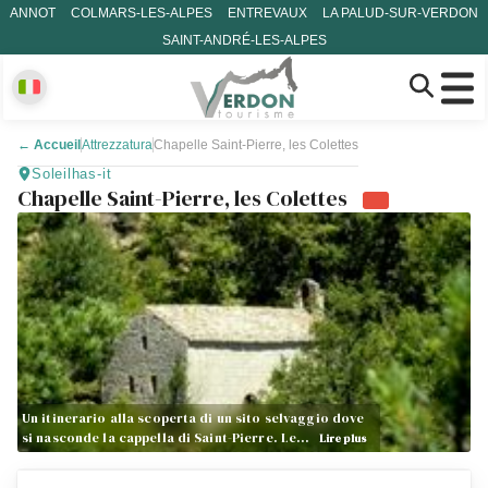
ANNOT
COLMARS-LES-ALPES
ENTREVAUX
LA PALUD-SUR-VERDON
SAINT-ANDRÉ-LES-ALPES
←
Accueil
Attrezzatura
Chapelle Saint-Pierre, les Colettes
Soleilhas-it
Chapelle Saint-Pierre, les Colettes
Un itinerario alla scoperta di un sito selvaggio dove
si nasconde la cappella di Saint-Pierre. Le…
Lire plus