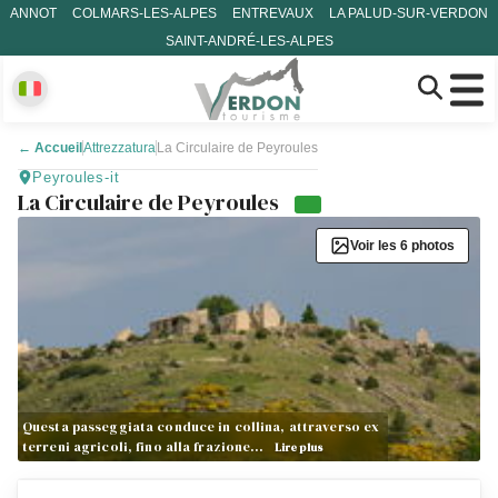
ANNOT
COLMARS-LES-ALPES
ENTREVAUX
LA PALUD-SUR-VERDON
SAINT-ANDRÉ-LES-ALPES
←
Accueil
Attrezzatura
La Circulaire de Peyroules
Peyroules-it
La Circulaire de Peyroules
Voir les 6 photos
Questa passeggiata conduce in collina, attraverso ex
terreni agricoli, fino alla frazione…
Lire plus