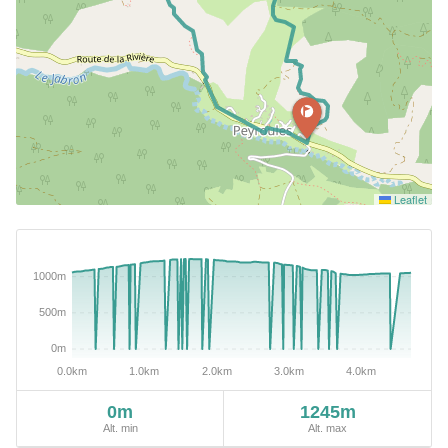
Leaflet
0m
1245m
Alt. min
Alt. max