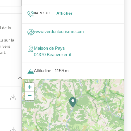
Afficher
04 92 83...
 de la
www.verdontourisme.com
u sur la
r vers
Maison de Pays
art.
04370 Beauvezer-it
Altitudine : 1159 m
+
−