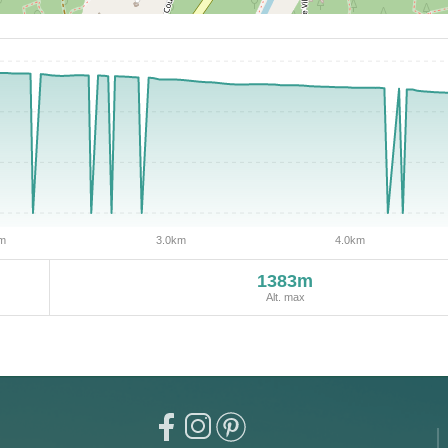
1383m
Alt. max