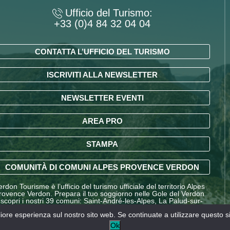
Ufficio del Turismo:
+33 (0)4 84 32 04 04
CONTATTA L’UFFICIO DEL TURISMO
ISCRIVITI ALLA NEWSLETTER
NEWSLETTER EVENTI
AREA PRO
STAMPA
COMUNITÀ DI COMUNI ALPES PROVENCE VERDON
erdon Tourisme è l’ufficio del turismo ufficiale del territorio Alpes
rovence Verdon. Prepara il tuo soggiorno nelle Gole del Verdon
 scopri i nostri 39 comuni: Saint-André-les-Alpes, La Palud-sur-
erdon, Entrevaux, Annot, Colmars-les-Alpes e molte altre
gliore esperienza sul nostro sito web. Se continuate a utilizzare questo 
estinazioni nelle Alpes-de-Haute-Provence.
Ok