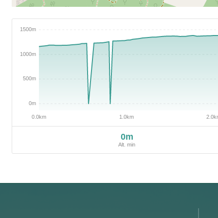
0m
Alt. min