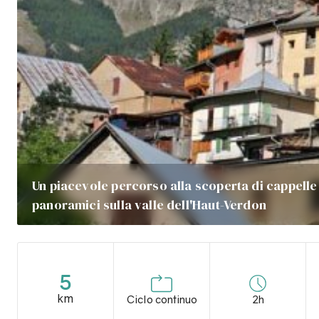
Un piacevole percorso alla scoperta di cappelle 
panoramici sulla valle dell'Haut-Verdon
5
km
Ciclo continuo
2h