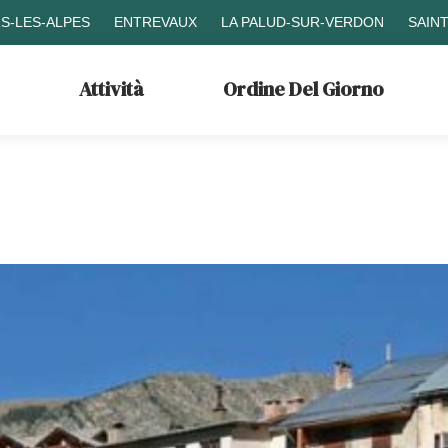
S-LES-ALPES
ENTREVAUX
LA PALUD-SUR-VERDON
SAIN
Attività
Ordine Del Giorno