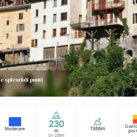
e splendidi punti
230
Giall
1386m
Moderare
m
poi 
D+ 230m