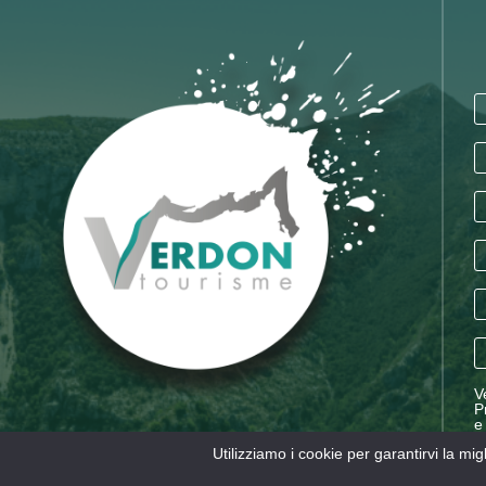
V
P
e
V
Utilizziamo i cookie per garantirvi la mi
d