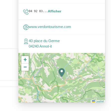
Afficher
04 92 83...
www.verdontourisme.com
40 place du Germe
04240 Annot-it
+
−
Leaflet