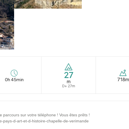
27
718m
0h 45min
m
D+ 27m
e parcours sur votre téléphone ! Vous êtes prêts !
e-pays-d-art-et-d-histoire-chapelle-de-verimande