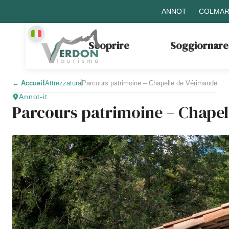
ANNOT
COLMAR
Scoprire
Soggiornare
←
Accueil
Attrezzatura
Parcours patrimoine – Chapelle de Vérimande
Annot-it
Parcours patrimoine – Chapel