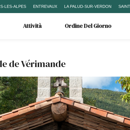
S-LES-ALPES
ENTREVAUX
LA PALUD-SUR-VERDON
SAIN
Attività
Ordine Del Giorno
le de Vérimande