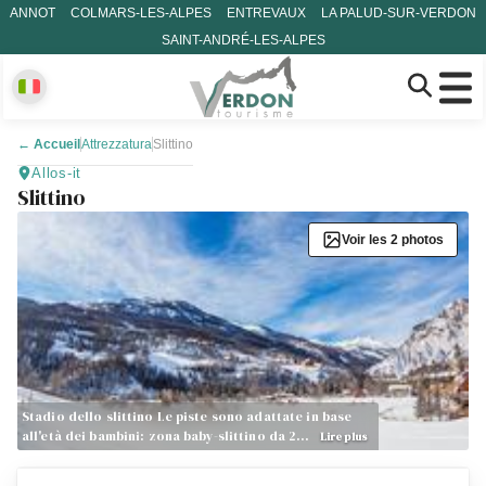
ANNOT
COLMARS-LES-ALPES
ENTREVAUX
LA PALUD-SUR-VERDON
SAINT-ANDRÉ-LES-ALPES
←
Accueil
Attrezzatura
Slittino
Allos-it
Slittino
Voir les 2 photos
Stadio dello slittino Le piste sono adattate in base
all'età dei bambini: zona baby-slittino da 2…
Lire plus