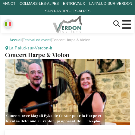
ANNOT
COLMARS-LES-ALPES
ENTREVAUX
LA PALUD-SUR-VERDON
SAINT-ANDRÉ-LES-ALPES
←
Accueil
Festival ed eventi
Concert Harpe & Violon
La Palud-sur-Verdon-it
Concert Harpe & Violon
Concert avec Magali Pyka de Coster pour la Harpe et
Nicolas Delclaud au Violon, proposant de…
Lire plus