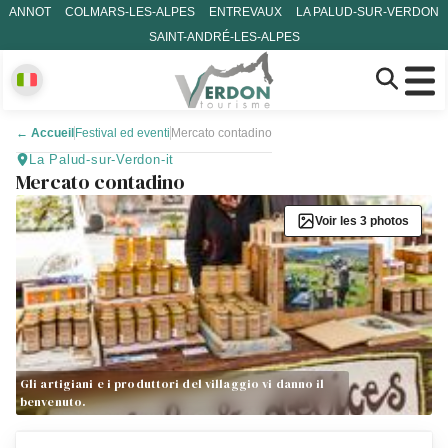
ANNOT
COLMARS-LES-ALPES
ENTREVAUX
LA PALUD-SUR-VERDON
SAINT-ANDRÉ-LES-ALPES
←
Accueil
Festival ed eventi
Mercato contadino
La Palud-sur-Verdon-it
Mercato contadino
Voir les 3 photos
Gli artigiani e i produttori del villaggio vi danno il
benvenuto.