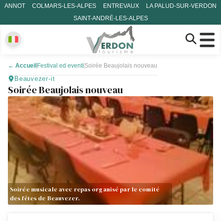
ANNOT
COLMARS-LES-ALPES
ENTREVAUX
LA PALUD-SUR-VERDON
SAINT-ANDRÉ-LES-ALPES
←
Accueil
Festival ed eventi
Soirée Beaujolais nouveau
Beauvezer-it
Soirée Beaujolais nouveau
Soirée musicale avec repas organisé par le comité
des fêtes de Beauvezer.