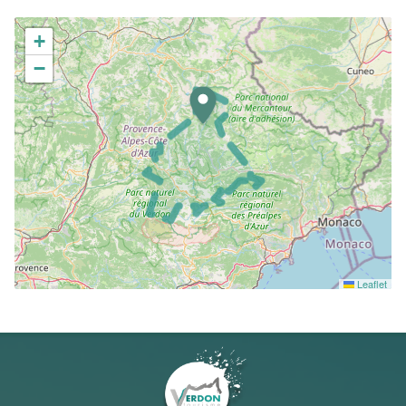
+
−
Leaflet