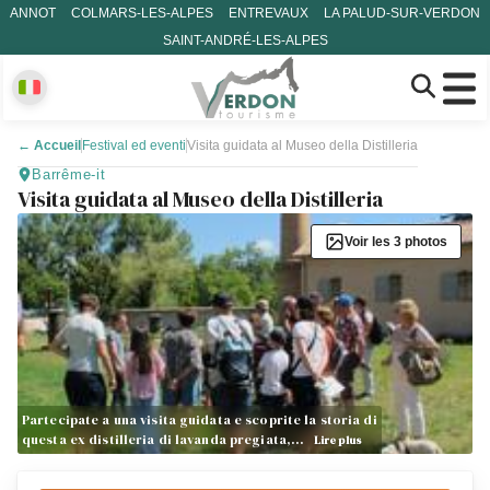
ANNOT
COLMARS-LES-ALPES
ENTREVAUX
LA PALUD-SUR-VERDON
SAINT-ANDRÉ-LES-ALPES
←
Accueil
Festival ed eventi
Visita guidata al Museo della Distilleria
Barrême-it
Visita guidata al Museo della Distilleria
Voir les 3 photos
Partecipate a una visita guidata e scoprite la storia di
questa ex distilleria di lavanda pregiata,…
Lire plus