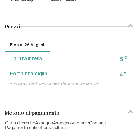
Prezzi
Fino al 26 August
Tarrifa intera
€
5
Forfait famiglia
€
4
• A partir de 4 personnes de la même famille
Metodo di pagamento
Carta di credito
Assegno
Assegno vacanze
Contanti
Pagamento online
Pass cultura