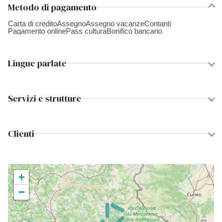
Metodo di pagamento
Carta di credito
Assegno
Assegno vacanze
Contanti
Pagamento online
Pass cultura
Bonifico bancario
Lingue parlate
Servizi e strutture
Clienti
+
−