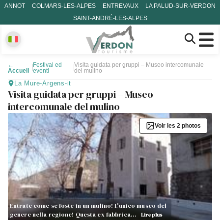
ANNOT
COLMARS-LES-ALPES
ENTREVAUX
LA PALUD-SUR-VERDON
SAINT-ANDRÉ-LES-ALPES
←
Festival ed
Visita guidata per gruppi – Museo intercomunale
Accueil
eventi
del mulino
La Mure-Argens-it
Visita guidata per gruppi – Museo
intercomunale del mulino
Voir les 2 photos
Entrate come se foste in un mulino! L'unico museo del
genere nella regione! Questa ex fabbrica…
Lire plus