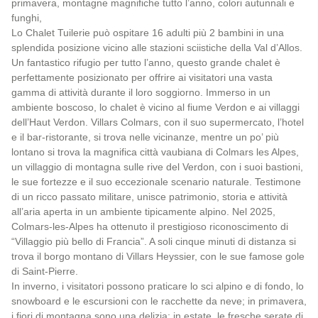
primavera, montagne magnifiche tutto l’anno, colori autunnali e
funghi,
Lo Chalet Tuilerie può ospitare 16 adulti più 2 bambini in una
splendida posizione vicino alle stazioni sciistiche della Val d’Allos.
Un fantastico rifugio per tutto l’anno, questo grande chalet è
perfettamente posizionato per offrire ai visitatori una vasta
gamma di attività durante il loro soggiorno. Immerso in un
ambiente boscoso, lo chalet è vicino al fiume Verdon e ai villaggi
dell’Haut Verdon. Villars Colmars, con il suo supermercato, l’hotel
e il bar-ristorante, si trova nelle vicinanze, mentre un po’ più
lontano si trova la magnifica città vaubiana di Colmars les Alpes,
un villaggio di montagna sulle rive del Verdon, con i suoi bastioni,
le sue fortezze e il suo eccezionale scenario naturale. Testimone
di un ricco passato militare, unisce patrimonio, storia e attività
all’aria aperta in un ambiente tipicamente alpino. Nel 2025,
Colmars-les-Alpes ha ottenuto il prestigioso riconoscimento di
“Villaggio più bello di Francia”. A soli cinque minuti di distanza si
trova il borgo montano di Villars Heyssier, con le sue famose gole
di Saint-Pierre.
In inverno, i visitatori possono praticare lo sci alpino e di fondo, lo
snowboard e le escursioni con le racchette da neve; in primavera,
i fiori di montagna sono una delizia; in estate, le fresche serate di