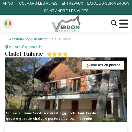
ANNOT
COLMARS-LES-ALPES
ENTREVAUX
LA PALUD-SUR-VERDON
SAINT-ANDRÉ-LES-ALPES
←
Accueil
Alloggi in affitto
Chalet Tuilerie
Villars-Colmars-it
Chalet Tuilerie
Voir les 20 photos
Vicino al fiume Verdon e ai villaggi dell'Haut Verdon,
questo grande chalet è perfettamente…
Lire plus