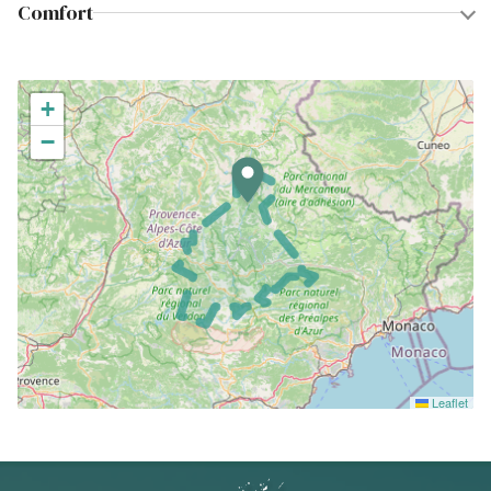
Comfort
+
−
Leaflet