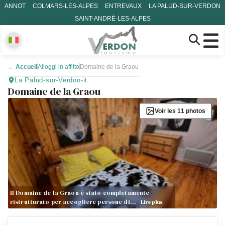
ANNOT
COLMARS-LES-ALPES
ENTREVAUX
LA PALUD-SUR-VERDON
SAINT-ANDRÉ-LES-ALPES
←
Accueil
Alloggi in affitto
Domaine de la Graou
La Palud-sur-Verdon-it
Domaine de la Graou
Voir les 11 photos
Il Domaine de la Graou è stato completamente
ristrutturato per accogliere persone di…
Lire plus