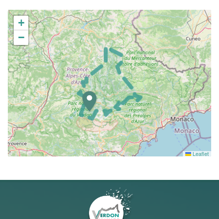
+
−
Leaflet