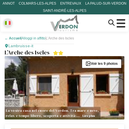
ANNOT
COLMARS-LES-ALPES
ENTREVAUX
LA PALUD-SUR-VERDON
SAINT-ANDRÉ-LES-ALPES
←
Accueil
Alloggi in affitto
L’Arche des Iscles
Lambruisse-it
L’Arche des Iscles
Voir les 9 photos
La vostra casa nel cuore del Verdon. Tra mare e neve,
relax e tempo libero, scoperta e attività:…
Lire plus