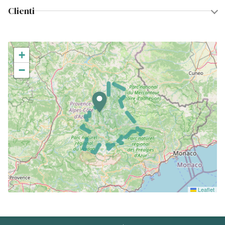
Clienti
+
−
Leaflet