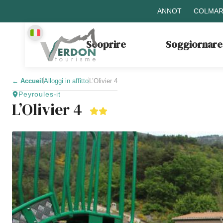
ANNOT
COLMAR
Scoprire
Soggiornare
←
Accueil
Alloggi in affitto
L’Olivier 4
Peyroules-it
L’Olivier 4