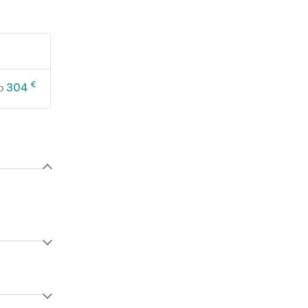
€
304
o