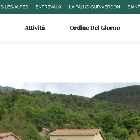
S-LES-ALPES
ENTREVAUX
LA PALUD-SUR-VERDON
SAIN
Attività
Ordine Del Giorno