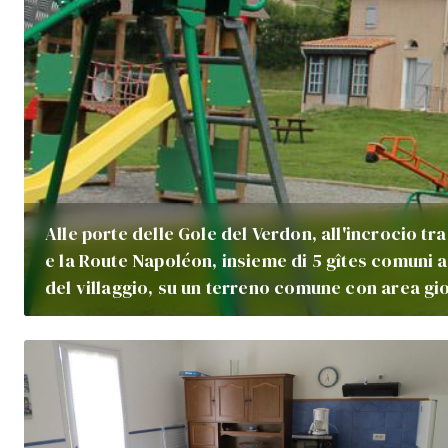
Alle porte delle Gole del Verdon, all'incrocio tr
e la Route Napoléon, insieme di 5 gîtes comuni a
del villaggio, su un terreno comune con area g