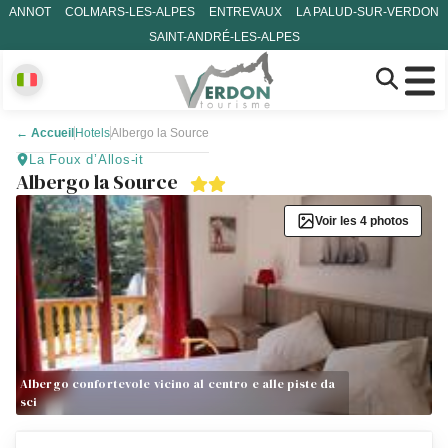
ANNOT
COLMARS-LES-ALPES
ENTREVAUX
LA PALUD-SUR-VERDON
SAINT-ANDRÉ-LES-ALPES
←
Accueil
Hotels
Albergo la Source
La Foux d’Allos-it
Albergo la Source
Voir les 4 photos
Albergo confortevole vicino al centro e alle piste da
sci