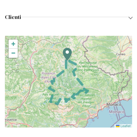
Clienti
+
−
Leaflet